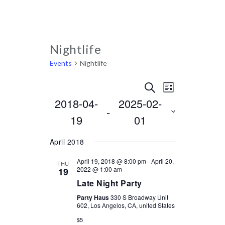
Nightlife
Events
Nightlife
Events
Event
SEARCH
LIST
Select
2018-04-
2025-02-
Views
Search
 - 
date.
19
01
Navigati
and
Views
April 2018
Navigation
April 19, 2018 @ 8:00 pm
-
April 20,
THU
2022 @ 1:00 am
19
Late Night Party
Party Haus
330 S Broadway Unit
602, Los Angelos, CA, united States
$5