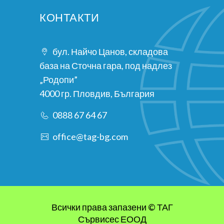
КОНТАКТИ
бул. Найчо Цанов, складова
база на Сточна гара, под надлез
„Родопи”
4000 гр. Пловдив, България
0888 67 64 67
office@tag-bg.com
Всички права запазени © ТАГ
Сървисес ЕООД