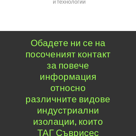
и технологии
Обадете ни се на
посоченият контакт
за повече
информация
относно
различните видове
индустриални
изолации, които
ТАГ Съврисес