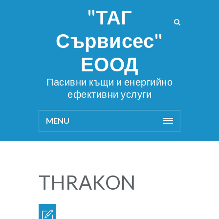
"ТАГ
Сървисес"
ЕООД
Пасивни къщи и енергийно
ефективни услуги
MENU
THRAKON