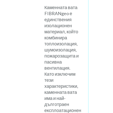
Каменната вата
FIBRANgeo е
единствения
изолационен
материал, който
комбинира
топлоизолация,
шумоизолация,
пожарозащита и
пасивна
вентилация.
Като изключим
тези
характеристики,
каменната вата
има и най-
дълготраен
експлоатационен