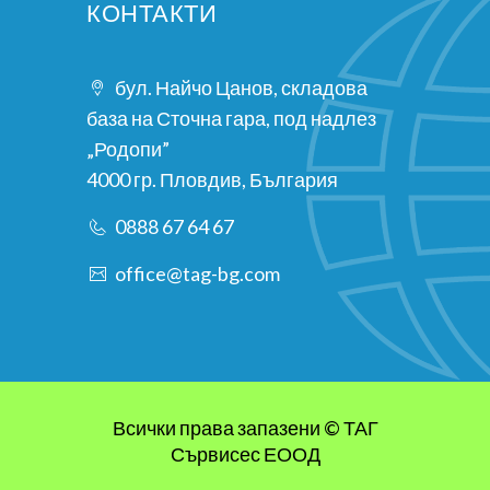
КОНТАКТИ
бул. Найчо Цанов, складова
база на Сточна гара, под надлез
„Родопи”
4000 гр. Пловдив, България
0888 67 64 67
office@tag-bg.com
Всички права запазени © ТАГ
Сървисес ЕООД