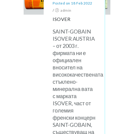
Posted on 18 Feb 2022
/
admin
ISOVER
SAINT-GOBAIN
ISOVER AUSTRIA
– от 2003 г.
фирмата ни е
официален
вносител на
висококачествената
стъклено-
минерална вата
с марката
ISOVER, част от
големия
френски концерн
SAINT-GOBAIN,
съществуващ на