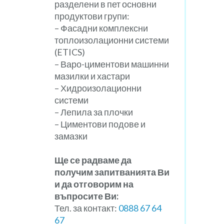
разделени в пет основни
продуктови групи:
– Фасадни комплексни
топлоизолационни системи
(ETICS)
– Варо-циментови машинни
мазилки и хастари
– Хидроизолационни
системи
– Лепила за плочки
– Циментови подове и
замазки
Ще се радваме да
получим запитванията Ви
и да отговорим на
въпросите Ви:
Тел. за контакт:
0888 67 64
67